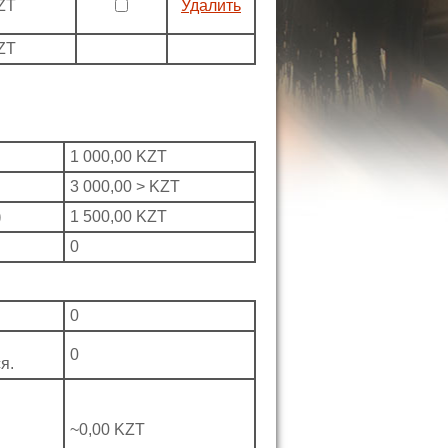
ZT
Удалить
ZT
1 000,00 KZT
3 000,00 > KZT
)
1 500,00 KZT
0
0
0
я.
~0,00 KZT