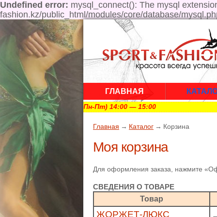
Undefined error:
mysql_connect(): The mysql extension 
fashion.kz/public_html/modules/core/database/mysql.ph
ГЛАВНАЯ
КАТАЛ
з перерыва) Обед (Пн-Пт) 14:00 — 15:00
Главная
→
Каталог
→
Корзина
Моя корзина
Для оформления заказа, нажмите «Оф
СВЕДЕНИЯ О ТОВАРЕ
Товар
ЖОРЖЕТ-ЛЮКС