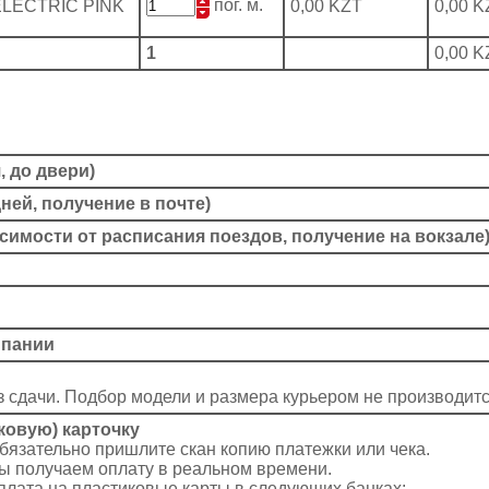
пог. м.
ELECTRIC PINK
0,00 KZT
0,00 K
1
0,00 K
, до двери)
дней, получение в почте)
висимости от расписания поездов, получение на вокзале
мпании
з сдачи. Подбор модели и размера курьером не производитс
ковую) карточку
обязательно пришлите скан копию платежки или чека.
мы получаем оплату в реальном времени.
плата на пластиковые карты в следующих банках: