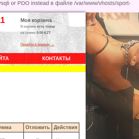
ysqli or PDO instead в файле /var/www/vhosts/sport-
11
Моя корзина
В корзине
есть товар
на сумму
0.00 KZT
Перейти в корзину →
ЙТА
КОНТАКТЫ
умма
Отложить
Действия