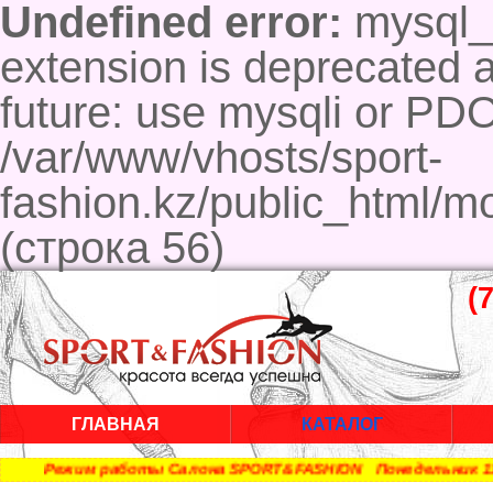
Undefined error:
mysql_c
extension is deprecated a
future: use mysqli or PD
/var/www/vhosts/sport-
fashion.kz/public_html/m
(строка 56)
(
ГЛАВНАЯ
КАТАЛОГ
Режим работы Салона SPORT&FASHION Понедельник 11:00 —