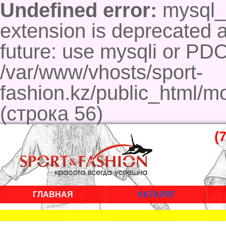
Undefined error:
mysql_c
extension is deprecated a
future: use mysqli or PD
/var/www/vhosts/sport-
fashion.kz/public_html/m
(строка 56)
(
ГЛАВНАЯ
КАТАЛОГ