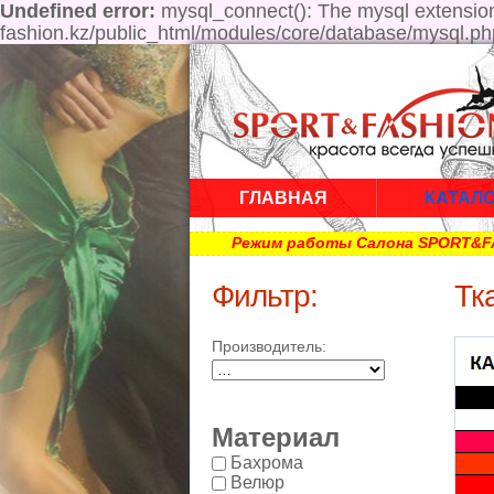
Undefined error:
mysql_connect(): The mysql extension 
fashion.kz/public_html/modules/core/database/mysql.ph
ГЛАВНАЯ
КАТАЛ
Режим работы Салона SPORT&FASHION П
Фильтр:
Тк
Производитель:
Материал
Бахрома
Велюр