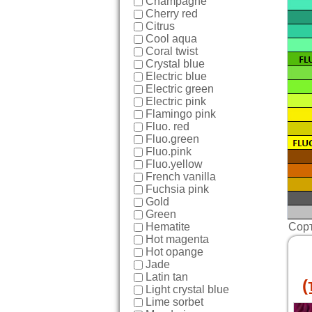
Champagne
Cherry red
Citrus
Cool aqua
Coral twist
Crystal blue
Electric blue
Electric green
Electric pink
Flamingo pink
Fluo. red
Fluo.green
Fluo.pink
Fluo.yellow
French vanilla
Fuchsia pink
Gold
Green
Hematite
Сор
Hot magenta
Hot opange
Jade
Latin tan
(
Light crystal blue
Lime sorbet