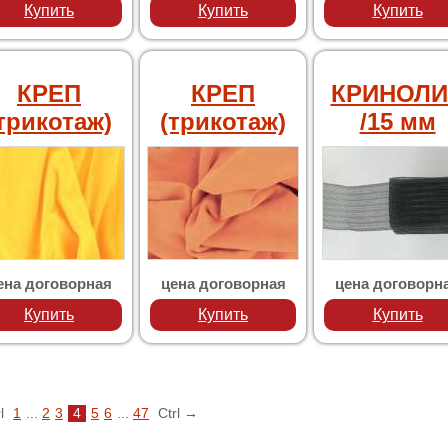
Купить
Купить
Купить
КРЕП
КРЕП
КРИНОЛИ
трикотаж)
(трикотаж)
/15 мм
ена договорная
цена договорная
цена договорн
Купить
Купить
Купить
rl
1
...
2
3
4
5
6
...
47
Ctrl →