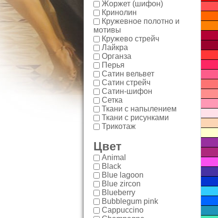
Жоржет (шифон)
Кринолин
Кружевное полотно и
мотивы
Кружево стрейч
Лайкра
Органза
Перья
Сатин вельвет
Сатин стрейч
Сатин-шифон
Сетка
Ткани с напылением
Ткани с рисунками
Трикотаж
Цвет
Animal
Black
Blue lagoon
Blue zircon
Blueberry
Bubblegum pink
Cappuccino