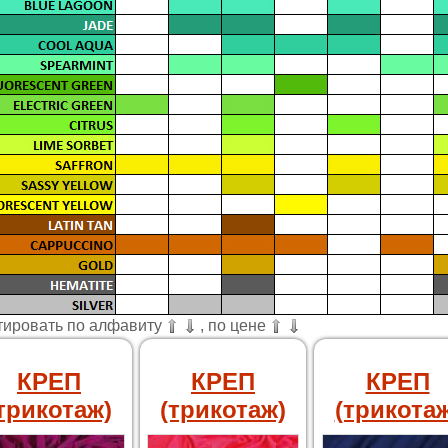
тировать по алфавиту
, по цене
КРЕП
КРЕП
КРЕП
трикотаж)
(трикотаж)
(трикотаж