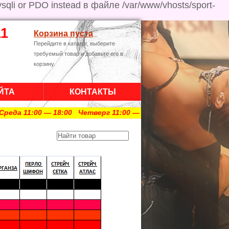
ysqli or PDO instead в файле /var/www/vhosts/sport-
11
Корзина пуста
Перейдите в каталог, выберите
требуемый товар и добавьте его в
корзину.
ЙТА
КОНТАКТЫ
00 — 18:00 Четверг 11:00 — 18:00 Пятница 11:00 — 18:00 Су