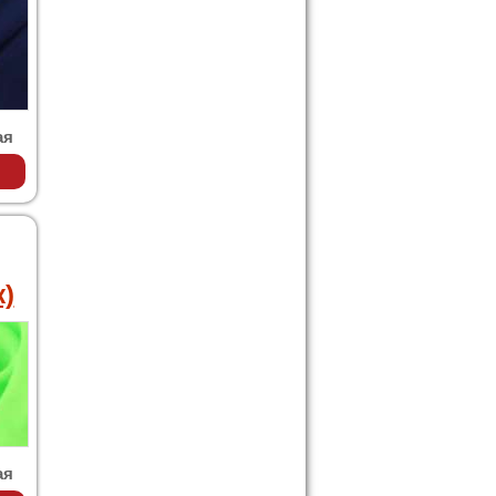
ая
)
ая