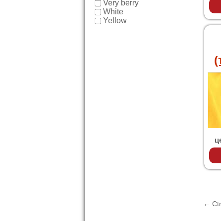
Very berry
White
Yellow
(
ц
← Ct