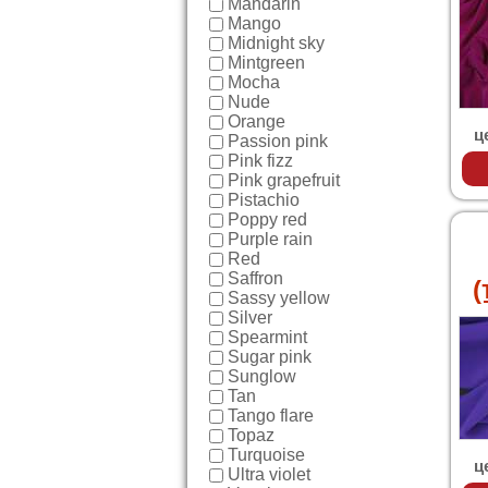
Mandarin
Mango
Midnight sky
Mintgreen
Mocha
Nude
Orange
ц
Passion pink
Pink fizz
Pink grapefruit
Pistachio
Poppy red
Purple rain
Red
Saffron
(
Sassy yellow
Silver
Spearmint
Sugar pink
Sunglow
Tan
Tango flare
Topaz
Turquoise
ц
Ultra violet