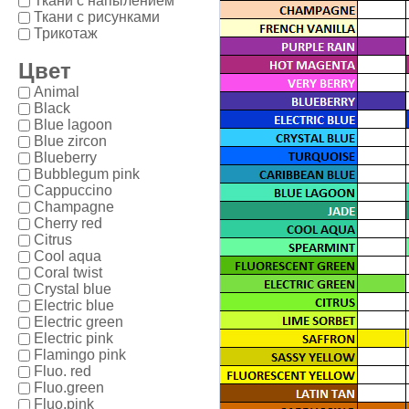
Ткани с напылением
Ткани с рисунками
Трикотаж
Цвет
Animal
Black
Blue lagoon
Blue zircon
Blueberry
Bubblegum pink
Cappuccino
Champagne
Cherry red
Citrus
Cool aqua
Coral twist
Crystal blue
Electric blue
Electric green
Electric pink
Flamingo pink
Fluo. red
Fluo.green
Fluo.pink