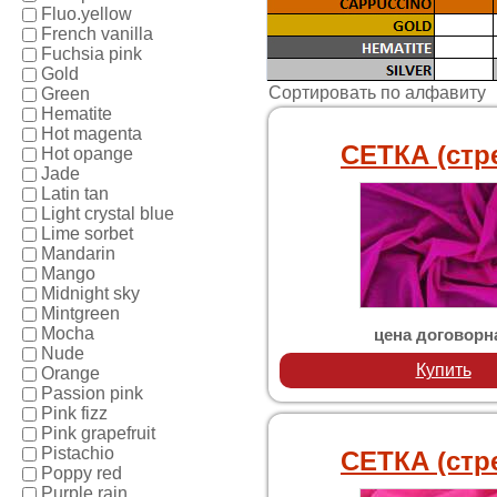
Fluo.yellow
French vanilla
Fuchsia pink
Gold
Сортировать по алфавиту
Green
Hematite
Hot magenta
СЕТКА (стр
Hot opange
Jade
Latin tan
Light crystal blue
Lime sorbet
Mandarin
Mango
Midnight sky
Mintgreen
Mocha
цена договорн
Nude
Купить
Orange
Passion pink
Pink fizz
Pink grapefruit
Pistachio
СЕТКА (стр
Poppy red
Purple rain