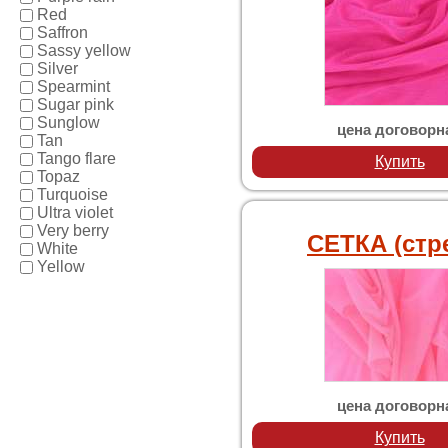
Red
Saffron
Sassy yellow
Silver
Spearmint
Sugar pink
Sunglow
цена договорн
Tan
Tango flare
Купить
Topaz
Turquoise
Ultra violet
Very berry
СЕТКА (стр
White
Yellow
цена договорн
Купить