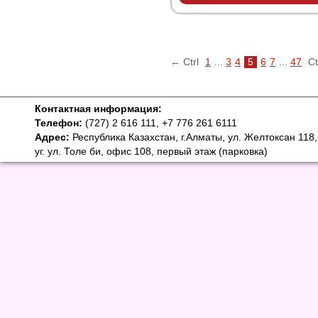
← Ctrl
1
...
3
4
5
6
7
...
47
Ct
Контактная информация:
Телефон:
(727) 2 616 111, +7 776 261 6111
Адрес:
Республика Казахстан, г.Алматы, ул. Желтоксан 118,
уг. ул. Толе би, офис 108, первый этаж (парковка)