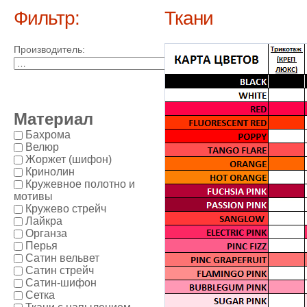
Фильтр:
Ткани
Производитель:
Материал
Бахрома
Велюр
Жоржет (шифон)
Кринолин
Кружевное полотно и
мотивы
Кружево стрейч
Лайкра
Органза
Перья
Сатин вельвет
Сатин стрейч
Сатин-шифон
Сетка