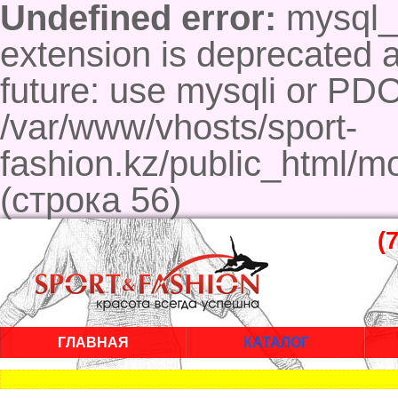
Undefined error:
mysql_c
extension is deprecated a
future: use mysqli or PD
/var/www/vhosts/sport-
fashion.kz/public_html/m
(строка 56)
(
ГЛАВНАЯ
КАТАЛОГ