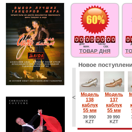
:
:
:
ДНИ
ЧАСЫ
МИН.
СЕК.
ТОВАР ДНЯ
Т
Новое поступлени
Модель
Модель
М
<
138
137
каблук
каблук
55 мм
55 мм
39 990
39 990
KZT
KZT