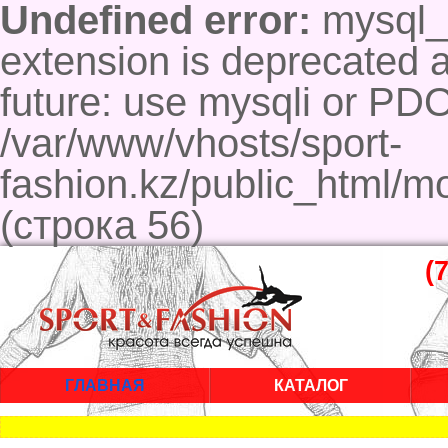
Undefined error:
mysql_c
extension is deprecated a
future: use mysqli or PD
/var/www/vhosts/sport-
fashion.kz/public_html/m
(строка 56)
(
ГЛАВНАЯ
КАТАЛОГ