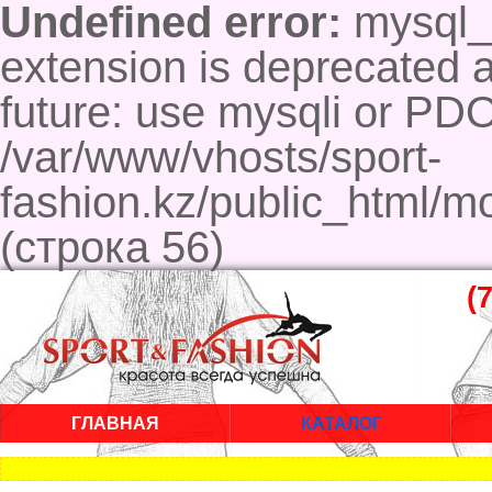
Undefined error:
mysql_c
extension is deprecated a
future: use mysqli or PD
/var/www/vhosts/sport-
fashion.kz/public_html/m
(строка 56)
(
ГЛАВНАЯ
КАТАЛОГ