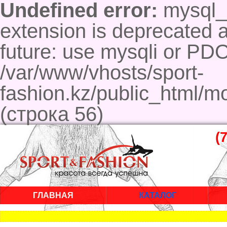
Undefined error:
mysql_c
extension is deprecated a
future: use mysqli or PD
/var/www/vhosts/sport-
fashion.kz/public_html/m
(строка 56)
(
ГЛАВНАЯ
КАТАЛОГ